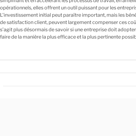
simplifiant et en accélérant les processus de travail, en améli
opérationnels, elles offrent un outil puissant pour les entrepr
L’investissement initial peut paraître important, mais les bén
de satisfaction client, peuvent largement compenser ces coûts. 
s’agit plus désormais de savoir si une entreprise doit adopte
faire de la manière la plus efficace et la plus pertinente possib