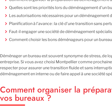
Quelles sont les priorités lors du déménagement d’un b
Les autorisations nécessaires pour un déménagement d
Planification à l’avance : la clé d’une transition sans per
Faut-il engager une société de déménagement spécialis
Comment choisir les bons déménageurs pour un bureau
Démarches essentielles pour le changement d’adresse d
Ajustements de dernière minute : soyez prêts
Déménager un bureau est souvent synonyme de stress, de lo
entreprise. Si vous avez choisi Montpellier comme prochaine 
L’installation dans vos nouveaux bureaux à Montpellier
respecter pour assurer une transition fluide et sans interrupt
déménagement en interne ou de faire appel à une société spéc
Comment organiser la prépar
vos bureaux ?