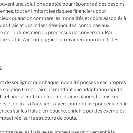
souvent une solution adaptée pour répondre à des besoins
nes, tout en limitant les risques financiers pour
icieux quand on compare les modalités et coûts associés à
e des frais et des indemnités induites, combinée aux
re de l’optimisation du processus de conversion. Par
chaque statut s’accompagne d’un examen approfondi des
s
vient de souligner que chaque modalité possède ses propres
une solution temporaire permettant une adaptation rapide
lité et une sécurité contractuelle aux salariés. La mise en
s et de frais d’agence s’avère primordiale pour éclairer le
idences sur les frais d’embauche, enrichie par des exemples
pact réel sur la structure de coûts.
montre que les frais ne se limitent pas uniquement à la